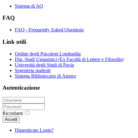
Sistema di AQ
FAQ
FAQ - Frequently Asked Questions
Link utili
Ordine degli Psicologi Lombardia
Dip. Studi Umanistici (Ex Facoltà di Lettere e Filosofia)
Università degli Studi di Pavia
Segreteria studenti
Sistema Bibliotecario di Ateneo
Autenticazione
Ricordami
Accedi
Dimenticato Login?