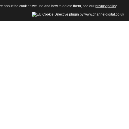
more about the cookies we use and how to delete them, see our
privacy policy
.
della Sezione di Psicologia-