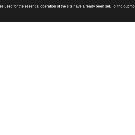
 used for the essential operation of the site have already been set. To find out 
sito 