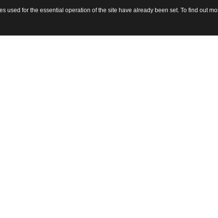
 used for the essential operation of the site have already been set. To find out 
sito 