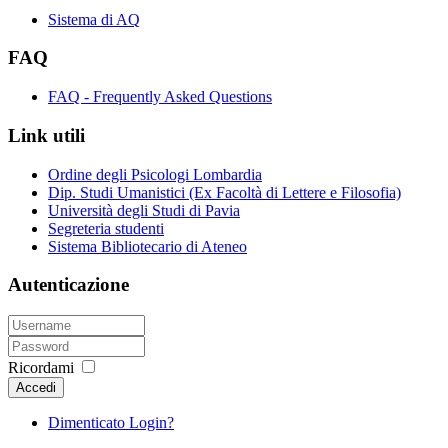
Sistema di AQ
FAQ
FAQ - Frequently Asked Questions
Link utili
Ordine degli Psicologi Lombardia
Dip. Studi Umanistici (Ex Facoltà di Lettere e Filosofia)
Università degli Studi di Pavia
Segreteria studenti
Sistema Bibliotecario di Ateneo
Autenticazione
Ricordami
Accedi
Dimenticato Login?