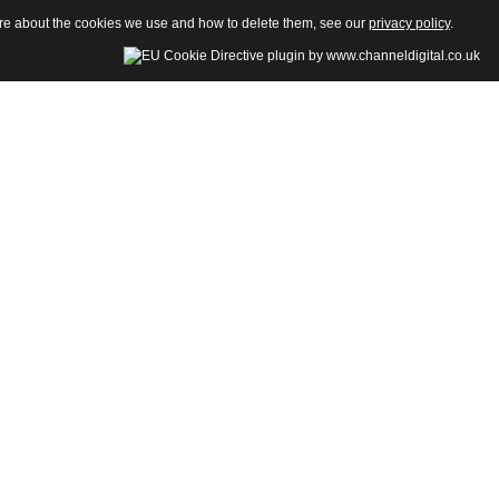
more about the cookies we use and how to delete them, see our
privacy policy
.
della Sezione di Psicologia-