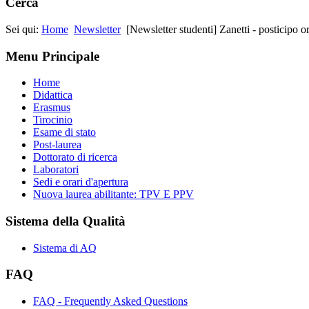
Cerca
Sei qui:
Home
Newsletter
[Newsletter studenti] Zanetti - posticipo 
Menu Principale
Home
Didattica
Erasmus
Tirocinio
Esame di stato
Post-laurea
Dottorato di ricerca
Laboratori
Sedi e orari d'apertura
Nuova laurea abilitante: TPV E PPV
Sistema della Qualità
Sistema di AQ
FAQ
FAQ - Frequently Asked Questions