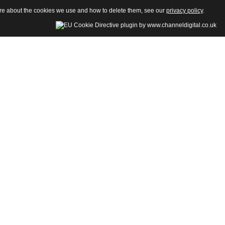
more about the cookies we use and how to delete them, see our
privacy policy
.
della Sezione di Psicologia-