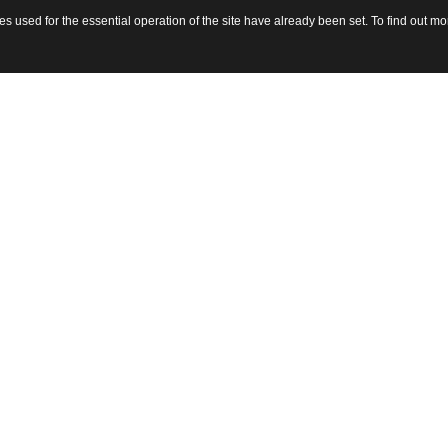
 used for the essential operation of the site have already been set. To find out 
sito 