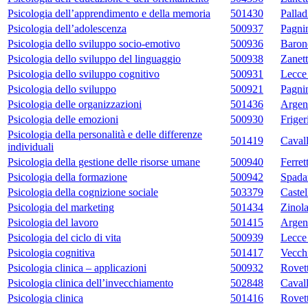
Psicologia dell’apprendimento e della memoria
501430
Pallad
Psicologia dell’adolescenza
500937
Pagni
Psicologia dello sviluppo socio-emotivo
500936
Baron
Psicologia dello sviluppo del linguaggio
500938
Zanett
Psicologia dello sviluppo cognitivo
500931
Lecce
Psicologia dello sviluppo
500921
Pagni
Psicologia delle organizzazioni
501436
Argent
Psicologia delle emozioni
500930
Friger
Psicologia della personalità e delle differenze
501419
Cavall
individuali
Psicologia della gestione delle risorse umane
500940
Ferret
Psicologia della formazione
500942
Spadar
Psicologia della cognizione sociale
503379
Castel
Psicologia del marketing
501434
Zinol
Psicologia del lavoro
501415
Argent
Psicologia del ciclo di vita
500939
Lecce
Psicologia cognitiva
501417
Vecch
Psicologia clinica – applicazioni
500932
Rovet
Psicologia clinica dell’invecchiamento
502848
Cavall
Psicologia clinica
501416
Rovet