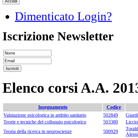
Accedi
Dimenticato Login?
Iscrizione Newsletter
Elenco corsi A.A. 201
Insegnamento
Codice
Valutazione psicologica in ambito sanitario
502849
Giard
Teorie e tecniche del colloquio psicologico
503380
Licci
Toral
Teoria della ricerca in neuroscienze
500929
Aless