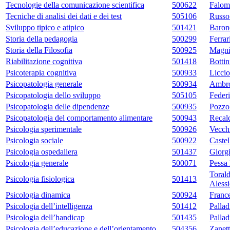
Tecnologie della comunicazione scientifica
500622
Falom
Tecniche di analisi dei dati e dei test
505106
Russo
Sviluppo tipico e atipico
501421
Baron
Storia della pedagogia
500299
Ferra
Storia della Filosofia
500925
Magni
Riabilitazione cognitiva
501418
Bottin
Psicoterapia cognitiva
500933
Licci
Psicopatologia generale
500934
Ambro
Psicopatologia dello sviluppo
505105
Federi
Psicopatologia delle dipendenze
500935
Pozzol
Psicopatologia del comportamento alimentare
500943
Recal
Psicologia sperimentale
500926
Vecch
Psicologia sociale
500922
Castel
Psicologia ospedaliera
501437
Giorgi
Psicologia generale
500071
Pessa 
Toral
Psicologia fisiologica
501413
Aless
Psicologia dinamica
500924
Franc
Psicologia dell’intelligenza
501412
Pallad
Psicologia dell’handicap
501435
Pallad
Psicologia dell’educazione e dell’orientamento
504356
Zanett