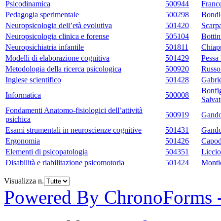
Psicodinamica
500944
Franc
Pedagogia sperimentale
500298
Bondi
Neuropsicologia dell’età evolutiva
501420
Scarp
Neuropsicologia clinica e forense
505104
Bottin
Neuropsichiatria infantile
501811
Chiap
Modelli di elaborazione cognitiva
501429
Pessa 
Metodologia della ricerca psicologica
500920
Russo
Inglese scientifico
501428
Gabrie
Bonfig
Informatica
500008
Salvat
Fondamenti Anatomo-fisiologici dell’attività
500919
Gando
psichica
Esami strumentali in neuroscienze cognitive
501431
Gando
Ergonomia
501426
Capod
Elementi di psicopatologia
504351
Licci
Disabilità e riabilitazione psicomotoria
501424
Monti
Visualizza n.
Powered By ChronoForms 