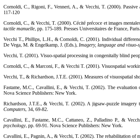
Cornoldi, C., Rigoni, F., Venneri, A., & Vecchi, T. (2000). Passive 
117-120
Cornoldi, C., & Vecchi, T. (2000). Cécité précoce et images mentales
tactile manuelle
, pp. 175-189
.
Presses Universitaires de France, Paris
Vecchi T., Phillips, L.H., & Cornoldi, C. (2001). Individual differ
De Vega, M. & Engelkamp, J. (Eds.),
Imagery, language and visuo-sp
Vecchi, T. (2001). Visuo-spatial processing in congenitally blind peop
Cornoldi, C., & Marconi, F., & Vecchi T. (2001). Visuospatial work
Vecchi, T., & Richardson, J.T.E. (2001). Measures of visuospatial 
Fastame, M.C., Cavallini, E., & Vecchi, T. (2002). The evaluation
Nova Science Publishers: New York.
Richardson, J.T.E., & Vecchi, T. (2002). A jigsaw-puzzle imagery t
Computers
, 34, 69-82.
Cavallini, E., Fastame, M.C., Cattaneo, Z., Palladino P., & Vecc
psychology
, pp. 69-91. Nova Science Publishers: New York.
Cavallini, E., Pagnin, A., & Vecchi, T. (2002). The rehabilitation of