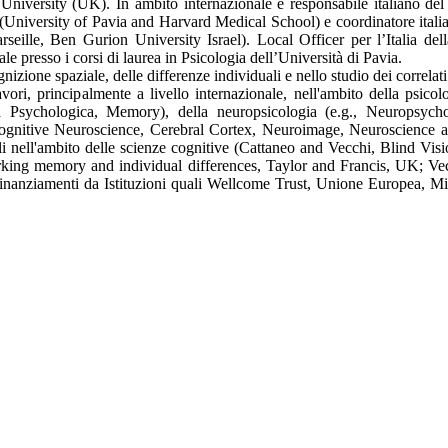
niversity (UK). In ambito internazionale è responsabile italiano del 
es" (University of Pavia and Harvard Medical School) e coordinatore ita
eille, Ben Gurion University Israel). Local Officer per l’Italia de
e presso i corsi di laurea in Psicologia dell’Università di Pavia.
ognizione spaziale, delle differenze individuali e nello studio dei correla
ori, principalmente a livello internazionale, nell'ambito della psicol
 Psychologica, Memory), della neuropsicologia (e.g., Neuropsycho
 Cognitive Neuroscience, Cerebral Cortex, Neuroimage, Neuroscience 
ali nell'ambito delle scienze cognitive (Cattaneo and Vecchi, Blind Vi
ing memory and individual differences, Taylor and Francis, UK; Vecc
o finanziamenti da Istituzioni quali Wellcome Trust, Unione Europea, 