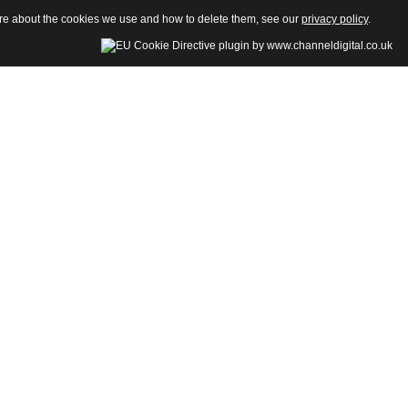
more about the cookies we use and how to delete them, see our
privacy policy
.
della Sezione di Psicologia-