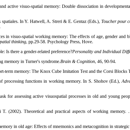
and active visuo-spatial memory: Double dissociation in developmental
 spatiales. In Y. Hatwell, A. Streri & E. Gentaz (Eds.),
Toucher pour co
.
ences in visuo-spatial working memory: The effects of age, gender and 
atial thinking
, pp.29-58. Psychology Press, Hove.
le: Is there a gender-related preference?
Personality and Individual Diff
ing memory in Turner's syndrome.
Brain & Cognition
, 46, 90-94.
short-term memory: The Knox Cube Imitation Test and the Corsi Blocks
 of processing functions in working memory. In S. Shohov (Ed.),
Adva
ask for assessing active visuospatial processes in old and young peo
hi T. (2002). Theoretical and practical aspects of working memory.
 memory in old age: Effects of mnemonics and metacognition in strategic