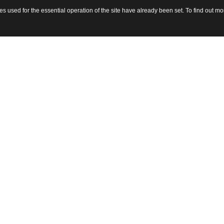
 used for the essential operation of the site have already been set. To find out 
sito 