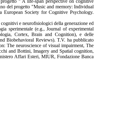
progetto " A life-span perspective on cognitive
liano del progetto "Music and memory: Individual
lla European Society for Cognitive Psychology.
ti cognitivi e neurofisiologici della generazione ed
ogia sperimentale (e.g., Journal of experimental
logia, Cortex, Brain and Cognition), e delle
and Biobehavioral Reviews). T.V. ha pubblicato
sion: The neuroscience of visual impairment, The
hi and Bottini, Imagery and Spatial cognition,
Ministero Affari Esteri, MIUR, Fondazione Banca