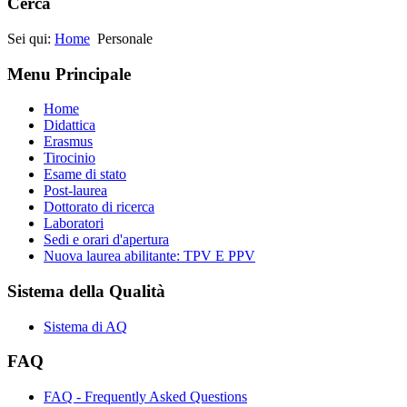
Cerca
Sei qui:
Home
Personale
Menu Principale
Home
Didattica
Erasmus
Tirocinio
Esame di stato
Post-laurea
Dottorato di ricerca
Laboratori
Sedi e orari d'apertura
Nuova laurea abilitante: TPV E PPV
Sistema della Qualità
Sistema di AQ
FAQ
FAQ - Frequently Asked Questions