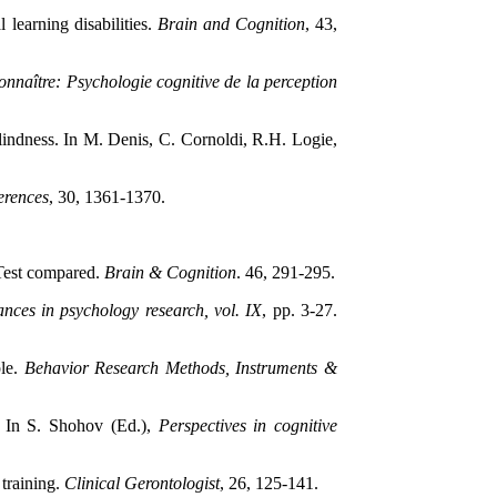
 learning disabilities.
Brain and Cognition
, 43,
nnaître: Psychologie cognitive de la perception
blindness. In M. Denis, C. Cornoldi, R.H. Logie,
erences
, 30, 1361-1370.
 Test compared.
Brain & Cognition
. 46, 291-295.
nces in psychology research, vol. IX
, pp. 3-27.
ple.
Behavior Research Methods, Instruments &
 . In S. Shohov (Ed.),
Perspectives in cognitive
 training.
Clinical Gerontologist
, 26, 125-141.