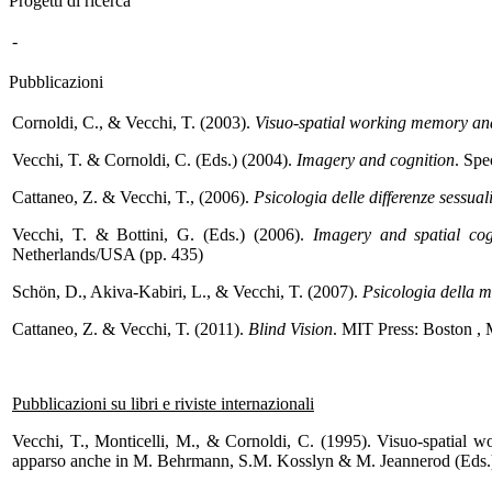
Progetti di ricerca
-
Pubblicazioni
Cornoldi, C., & Vecchi, T. (2003).
Visuo-spatial working memory and 
Vecchi, T. & Cornoldi, C. (Eds.) (2004).
Imagery and cognition
. Spe
Cattaneo, Z. & Vecchi, T., (2006).
Psicologia delle differenze sessual
Vecchi, T. & Bottini, G. (Eds.) (2006).
Imagery and spatial cog
Netherlands/USA (pp. 435)
Schön, D., Akiva-Kabiri, L., & Vecchi, T. (2007).
Psicologia della 
Cattaneo, Z. & Vecchi, T. (2011).
Blind Vision
. MIT Press: Boston 
Pubblicazioni su libri e riviste internazionali
Vecchi, T., Monticelli, M., & Cornoldi, C. (1995). Visuo-spatial w
apparso anche in M. Behrmann, S.M. Kosslyn & M. Jeannerod (Eds.