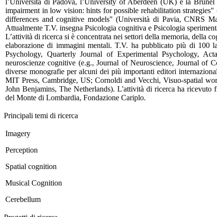
l’Università di Padova, l’University of Aberdeen (UK) e la Brunel U
impairment in low vision: hints for possible rehabilitation strategi
differences and cognitive models" (Università di Pavia, CNRS Mars
Attualmente T.V. insegna Psicologia cognitiva e Psicologia sperimental
L’attività di ricerca si è concentrata nei settori della memoria, della c
elaborazione di immagini mentali. T.V. ha pubblicato più di 100 lav
Psychology, Quarterly Journal of Experimental Psychology, Acta
neuroscienze cognitive (e.g., Journal of Neuroscience, Journal of
diverse monografie per alcuni dei più importanti editori internazion
MIT Press, Cambridge, US; Cornoldi and Vecchi, Visuo-spatial work
John Benjamins, The Netherlands). L'attività di ricerca ha ricevut
del Monte di Lombardia, Fondazione Cariplo.
Principali temi di ricerca
Imagery
Perception
Spatial cognition
Musical Cognition
Cerebellum