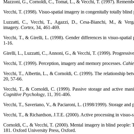
Mazzoni, G., Cornoldi, C., Tomat, L., & Vecchi, T. (1997). Remember
Vecchi, T. (1998). Visuo-spatial imagery in congenitally totally blind
Luzzatti, C., Vecchi, T., Agazzi, D., Cesa-Bianchi, M., & Verga
imagery.
Cortex
, 34, 461-469.
Vecchi, T., & Girelli, L. (1998). Gender differences in visuo-spatia
1-16.
Girelli, L., Luzzatti, C., Annoni, G., & Vecchi, T. (1999). Progressiv
Vecchi, T. (1999). Perception, imagery and memory processes.
Cahie
Vecchi, T., Albertin, L., & Cornoldi, C. (1999). The relationship 
20, 57-66.
Vecchi, T., & Cornoldi, C. (1999). Passive storage and active man
Cognitive Psychology
, 11, 391-406.
Vecchi, T., Saveriano, V., & Paciaroni, L. (1998/1999). Storage an
Vecchi, T., & Richardson, J.T.E. (2000). Active processing in visuo
Cornoldi, C., & Vecchi, T. (2000). Mental imagery in blind people: T
181. Oxford University Press, Oxford.