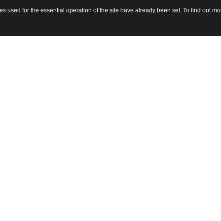
 used for the essential operation of the site have already been set. To find out 
sito 