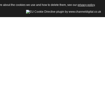
more about the cookies we use and how to delete them, see our
privacy policy
.
della Sezione di Psicologia-