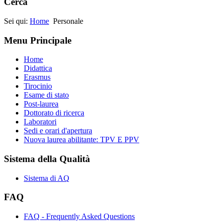
Cerca
Sei qui:
Home
Personale
Menu Principale
Home
Didattica
Erasmus
Tirocinio
Esame di stato
Post-laurea
Dottorato di ricerca
Laboratori
Sedi e orari d'apertura
Nuova laurea abilitante: TPV E PPV
Sistema della Qualità
Sistema di AQ
FAQ
FAQ - Frequently Asked Questions