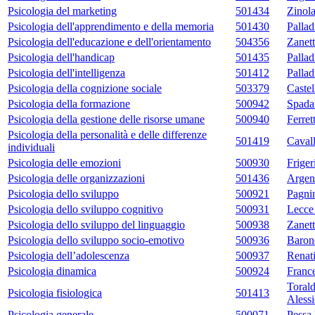
Psicologia del marketing
501434
Zinol
Psicologia dell'apprendimento e della memoria
501430
Pallad
Psicologia dell'educazione e dell'orientamento
504356
Zanett
Psicologia dell'handicap
501435
Pallad
Psicologia dell'intelligenza
501412
Pallad
Psicologia della cognizione sociale
503379
Castel
Psicologia della formazione
500942
Spadar
Psicologia della gestione delle risorse umane
500940
Ferret
Psicologia della personalità e delle differenze
501419
Cavall
individuali
Psicologia delle emozioni
500930
Friger
Psicologia delle organizzazioni
501436
Argent
Psicologia dello sviluppo
500921
Pagni
Psicologia dello sviluppo cognitivo
500931
Lecce
Psicologia dello sviluppo del linguaggio
500938
Zanett
Psicologia dello sviluppo socio-emotivo
500936
Baron
Psicologia dell’adolescenza
500937
Renat
Psicologia dinamica
500924
Franc
Toral
Psicologia fisiologica
501413
Aless
Psicologia generale
500071
Pessa 