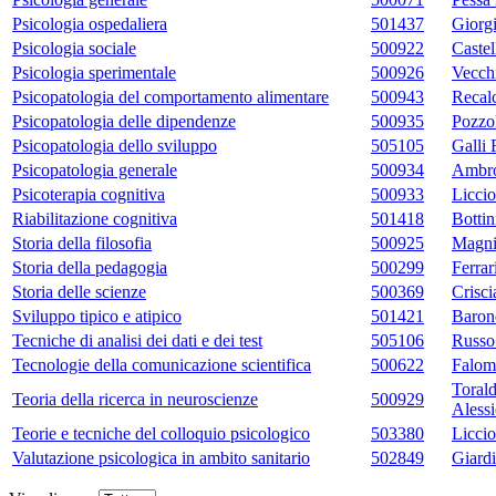
Psicologia ospedaliera
501437
Giorgi
Psicologia sociale
500922
Castel
Psicologia sperimentale
500926
Vecch
Psicopatologia del comportamento alimentare
500943
Recal
Psicopatologia delle dipendenze
500935
Pozzol
Psicopatologia dello sviluppo
505105
Galli 
Psicopatologia generale
500934
Ambro
Psicoterapia cognitiva
500933
Licci
Riabilitazione cognitiva
501418
Bottin
Storia della filosofia
500925
Magni
Storia della pedagogia
500299
Ferra
Storia delle scienze
500369
Crisci
Sviluppo tipico e atipico
501421
Baron
Tecniche di analisi dei dati e dei test
505106
Russo
Tecnologie della comunicazione scientifica
500622
Falom
Toral
Teoria della ricerca in neuroscienze
500929
Aless
Teorie e tecniche del colloquio psicologico
503380
Licci
Valutazione psicologica in ambito sanitario
502849
Giard