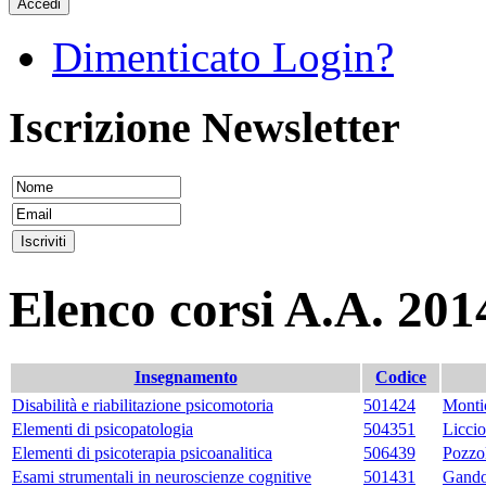
Accedi
Dimenticato Login?
Iscrizione Newsletter
Elenco corsi A.A. 201
Insegnamento
Codice
Disabilità e riabilitazione psicomotoria
501424
Monti
Elementi di psicopatologia
504351
Licci
Elementi di psicoterapia psicoanalitica
506439
Pozzol
Esami strumentali in neuroscienze cognitive
501431
Gando