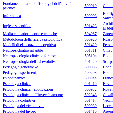
Fondamenti anatomo-fisiologici dell'attività
500919
Gando
psichica
Bonfig
Informatica
500008
Salvat
Archib
Inglese scientifico
501428
Madel
Media education: teorie e tecniche
504067
Zanett
Metodologia della ricerca psicologica
500920
Russo
Modelli di elaborazione cognitiva
501429
Pessa 
Neuropsichiatria infantile
501811
Chiap
Neuropsicologia clinica e forense
505104
Bottin
Neuropsicologia dell'età evolutiva
501420
Scarp
Pedagogia generale –a
500083
Bondi
Pedagogia sperimentale
500298
Bondi
Psicodinamica
500944
Franc
Psicologia clinica
501416
Rovet
Psicologia clinica - applicazioni
500932
Rovet
Psicologia clinica dell'invecchiamento
502848
Cavall
Psicologia cognitiva
501417
Vecch
Psicologia del ciclo di vita
500939
Lecce
Psicologia del lavoro
501415
Argent