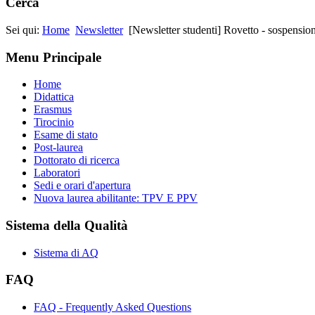
Cerca
Sei qui:
Home
Newsletter
[Newsletter studenti] Rovetto - sospensio
Menu Principale
Home
Didattica
Erasmus
Tirocinio
Esame di stato
Post-laurea
Dottorato di ricerca
Laboratori
Sedi e orari d'apertura
Nuova laurea abilitante: TPV E PPV
Sistema della Qualità
Sistema di AQ
FAQ
FAQ - Frequently Asked Questions