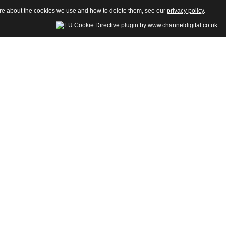
more about the cookies we use and how to delete them, see our
privacy policy
.
della Sezione di Psicologia-