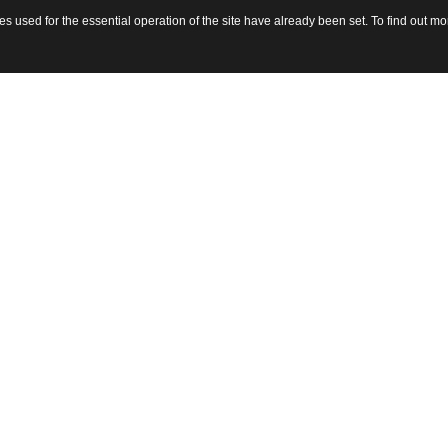
 used for the essential operation of the site have already been set. To find out 
sito 