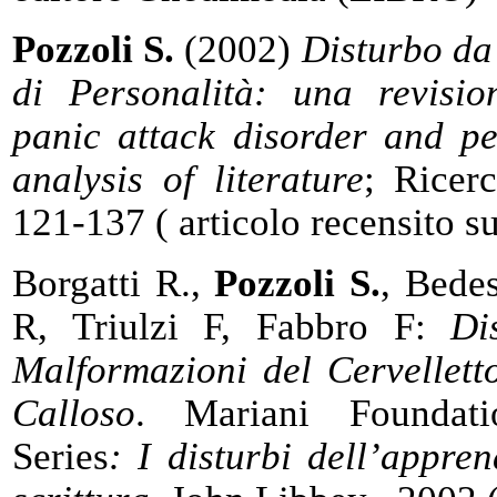
Pozzoli S.
(2002)
Disturbo da 
di Personalità: una revision
panic attack disorder and per
analysis of literature
; Ricer
121-137 ( articolo recensito s
Borgatti R.,
Pozzoli S.
, Bede
R, Triulzi F, Fabbro F:
Di
Malformazioni del Cervellett
Calloso
. Mariani Foundati
Series
: I disturbi dell’appre