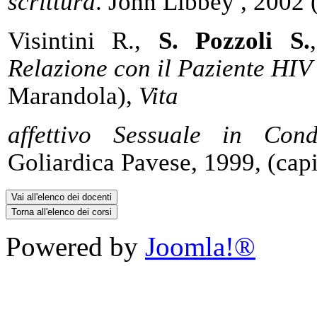
scrittura
. John Libbey , 2002 (
Visintini R.,
S. Pozzoli S.
Relazione con il Paziente HI
Marandola),
Vita
affettivo Sessuale in Con
Goliardica Pavese, 1999, (capi
Powered by
Joomla!®