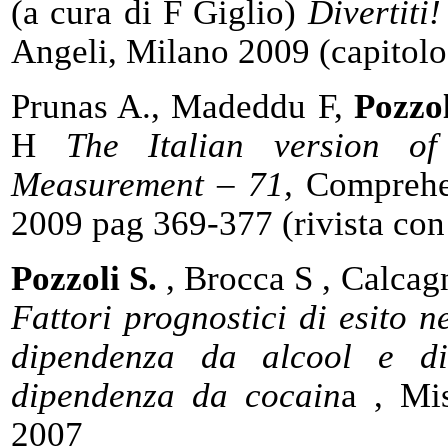
(a cura di F Giglio)
Divertiti
Angeli, Milano 2009 (capitolo 
Prunas A., Madeddu F,
Pozzol
H
The Italian version of
Measurement – 71,
Comprehen
2009 pag 369-377 (rivista con
Pozzoli S.
, Brocca S , Calcag
Fattori prognostici di esito n
dipendenza da alcool e di
dipendenza da cocain
a , Mi
2007