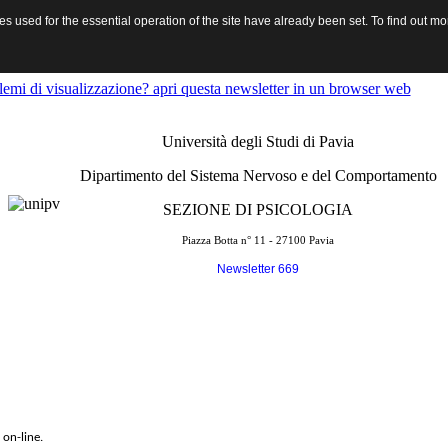
 used for the essential operation of the site have already been set. To find out 
dent Social Survey di Ateneo
lemi di visualizzazione? apri questa newsletter in un browser web
Università degli Studi di Pavia
Dipartimento del Sistema Nervoso e del Comportamento
SEZIONE DI PSICOLOGIA
Piazza Botta n° 11 - 27100 Pavia
Newsletter 669
 on-line.