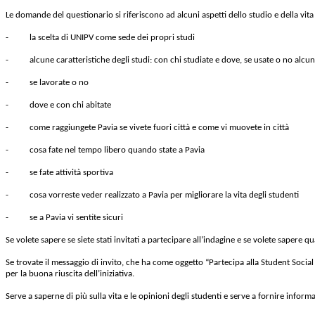
Le domande del questionario si riferiscono ad alcuni aspetti dello studio e della vita
- la scelta di UNIPV come sede dei propri studi
- alcune caratteristiche degli studi: con chi studiate e dove, se usate o no alcuni 
- se lavorate o no
- dove e con chi abitate
- come raggiungete Pavia se vivete fuori città e come vi muovete in città
- cosa fate nel tempo libero quando state a Pavia
- se fate attività sportiva
- cosa vorreste veder realizzato a Pavia per migliorare la vita degli studenti
- se a Pavia vi sentite sicuri
Se volete sapere se siete stati invitati a partecipare all’indagine e se volete sapere qu
Se trovate il messaggio di invito, che ha come oggetto “Partecipa alla Student Social
per la buona riuscita dell’iniziativa.
Serve a saperne di più sulla vita e le opinioni degli studenti e serve a fornire informazi