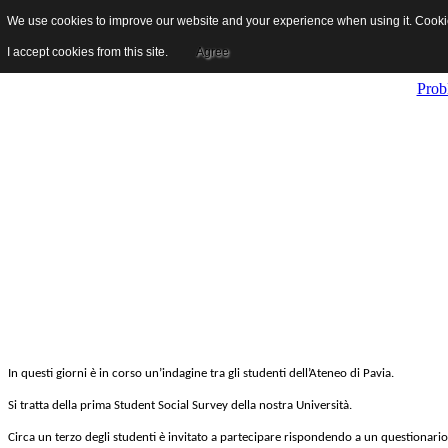
We use cookies to improve our website and your experience when using it. Cookies
[Newsletter studenti] Prima Stu
I accept cookies from this site.
Agree
Prob
In questi giorni è in corso un’indagine tra gli studenti dell’Ateneo di Pavia.
Si tratta della prima Student Social Survey della nostra Università.
Circa un terzo degli studenti è invitato a partecipare rispondendo a un questionario