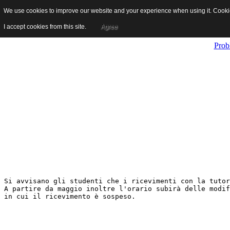
We use cookies to improve our website and your experience when using it. Cookies
[Newsletter studenti] Tutorato
I accept cookies from this site.
Agree
Prob
Si avvisano gli studenti che i ricevimenti con la tutor
A partire da maggio inoltre l'orario subirà delle modif
in cui il ricevimento è sospeso.