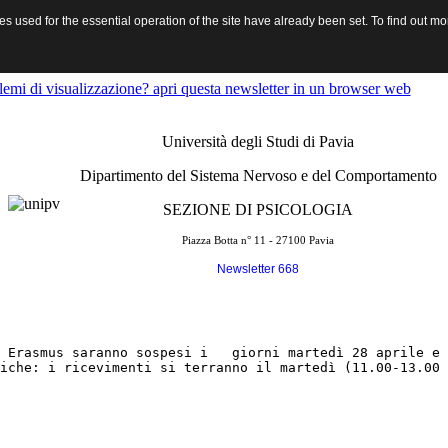
 used for the essential operation of the site have already been set. To find out 
 Erasmus
lemi di visualizzazione? apri questa newsletter in un browser web
Università degli Studi di Pavia
Dipartimento del Sistema Nervoso e del Comportamento
SEZIONE DI PSICOLOGIA
Piazza Botta n° 11 - 27100 Pavia
Newsletter 668
 Erasmus saranno sospesi i   giorni martedì 28 aprile e 
iche: i ricevimenti si terranno il martedì (11.00-13.00 