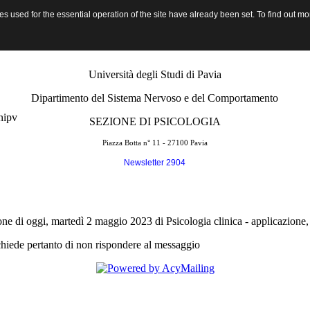
 used for the essential operation of the site have already been set. To find out 
- lezione annullata 2 maggio 2023
Università degli Studi di Pavia
Dipartimento del Sistema Nervoso e del Comportamento
SEZIONE DI PSICOLOGIA
Piazza Botta n° 11 - 27100 Pavia
Newsletter 2904
one di oggi, martedì 2 maggio 2023 di Psicologia clinica - applicazione,
chiede pertanto di non rispondere al messaggio