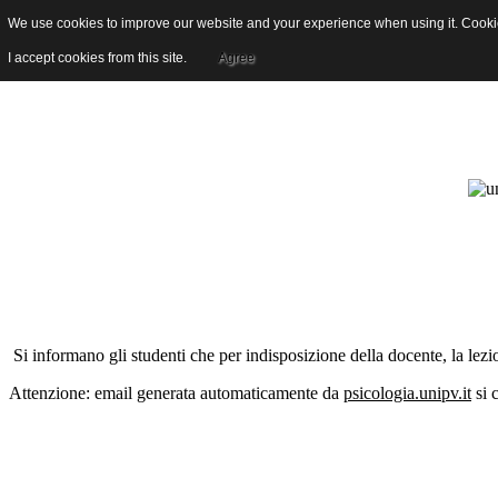
We use cookies to improve our website and your experience when using it. Cookies
[Newsletter studenti] Vallarino 
I accept cookies from this site.
Agree
Si informano gli studenti che per indisposizione della docente, la lezi
Attenzione: email generata automaticamente da
psicologia.unipv.it
si 